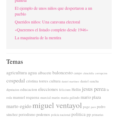
planeta
El ejemplo de unos niños que despertaron a un
pueblo
Queridos niños: Una caravana electoral
«Queremos el listado completo desde 1946»
La maquinaria de la mentira
Temas
agricultura
baloncesto
agua
albacete
campo
chinchilla
corrupcion
cospedal
cristina torres
cultura
daniel sancha
daniel martinez
jesus perea
elecciones
educacion
Hellín
diputacion
felicium
la
mario plaza
manuel requena
marcial marin
maria galindo
roda
miguel ventayol
marto egido
page
pedro
paro
politica
pp
periodismo
podemos
sánchez
policia nacional
primarias