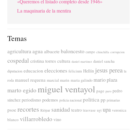
«Queremos el listado completo desde 1946»
La maquinaria de la mentira
Temas
agricultura
baloncesto
agua
albacete
campo
chinchilla
corrupcion
cospedal
cristina torres
cultura
daniel sancha
daniel martinez
jesus perea
elecciones
educacion
Hellín
diputacion
felicium
la
mario plaza
manuel requena
marcial marin
maria galindo
roda
miguel ventayol
marto egido
page
pedro
paro
politica
pp
periodismo
podemos
sánchez
policia nacional
primarias
recortes
sanidad
upa
psoe
teatro
veronica
trasvase
Riópar
ugt
villarrobledo
blanco
vino