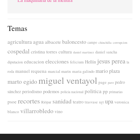
Temas
agricultura
baloncesto
agua
albacete
campo
chinchilla
corrupcion
cospedal
cristina torres
cultura
daniel sancha
daniel martinez
jesus perea
elecciones
educacion
Hellín
diputacion
felicium
la
mario plaza
manuel requena
marcial marin
maria galindo
roda
miguel ventayol
marto egido
page
pedro
paro
politica
pp
periodismo
podemos
sánchez
policia nacional
primarias
recortes
sanidad
upa
psoe
teatro
veronica
trasvase
Riópar
ugt
villarrobledo
blanco
vino