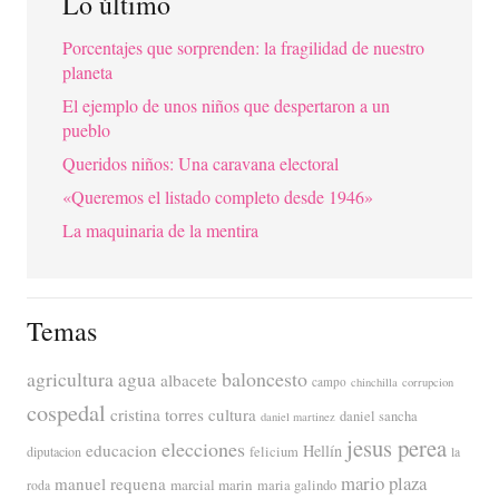
Lo último
Porcentajes que sorprenden: la fragilidad de nuestro
planeta
El ejemplo de unos niños que despertaron a un
pueblo
Queridos niños: Una caravana electoral
«Queremos el listado completo desde 1946»
La maquinaria de la mentira
Temas
agricultura
baloncesto
agua
albacete
campo
chinchilla
corrupcion
cospedal
cristina torres
cultura
daniel sancha
daniel martinez
jesus perea
elecciones
educacion
Hellín
diputacion
felicium
la
mario plaza
manuel requena
marcial marin
maria galindo
roda