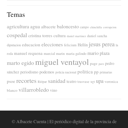
Temas
agricultura
baloncesto
agua
albacete
campo
chinchilla
corrupcion
cospedal
cristina torres
cultura
daniel sancha
daniel martinez
jesus perea
elecciones
educacion
Hellín
diputacion
felicium
la
mario plaza
manuel requena
marcial marin
maria galindo
roda
miguel ventayol
marto egido
page
pedro
paro
politica
pp
periodismo
podemos
sánchez
policia nacional
primarias
recortes
sanidad
upa
psoe
teatro
veronica
trasvase
Riópar
ugt
villarrobledo
blanco
vino
© Albacete Cuenta | El periódico digital de la provincia de