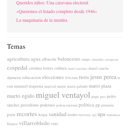
Queridos niños: Una caravana electoral
«Queremos el listado completo desde 1946»
La maquinaria de la mentira
Temas
agricultura
baloncesto
agua
albacete
campo
chinchilla
corrupcion
cospedal
cristina torres
cultura
daniel sancha
daniel martinez
jesus perea
elecciones
educacion
Hellín
diputacion
felicium
la
mario plaza
manuel requena
marcial marin
maria galindo
roda
miguel ventayol
marto egido
page
pedro
paro
politica
pp
periodismo
podemos
sánchez
policia nacional
primarias
recortes
sanidad
upa
psoe
teatro
veronica
trasvase
Riópar
ugt
villarrobledo
blanco
vino