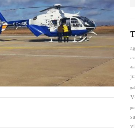
T
ag
cor
da
j
ga
v
pol
s
v