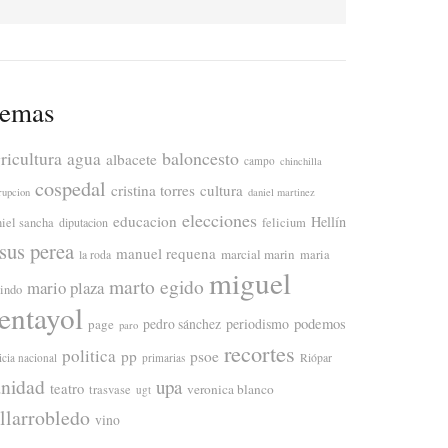
emas
ricultura
baloncesto
agua
albacete
campo
chinchilla
cospedal
cristina torres
cultura
rupcion
daniel martinez
elecciones
educacion
Hellín
niel sancha
diputacion
felicium
esus perea
manuel requena
marcial marin
maria
la roda
miguel
marto egido
mario plaza
lindo
entayol
periodismo
podemos
page
pedro sánchez
paro
recortes
politica
pp
psoe
icia nacional
primarias
Riópar
anidad
upa
teatro
veronica blanco
trasvase
ugt
illarrobledo
vino